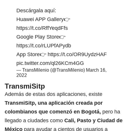
Descárgala aquí:
Huawei APP Gallery👉
https://t.co/RffYeqdFfs
Google Play Store👉
https://t.co/rLUPfAPydb
App Store👉
https://t.co/OR9UydzHAF
pic.twitter.com/ql26KCm4GG
— TransMilenio (@TransMilenio)
March 16,
2022
TransmiSitp
Además de estas dos aplicaciones, existe
TransmiSitp, una aplicación creada por
colombianos que comenzó en Bogotá,
pero ha
llegado a ciudades como
Cali, Pasto y Ciudad de
México
para ayudar a cientos de usuarios a