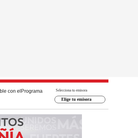
Selecciona tu emisora
ble con el
Programa
Elige tu emisora