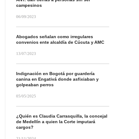
campesinos
06/09/2023
Abogados señalan como irregulares
convenios ente alcaldía de Cúcuta y AMC
13/07/2023
Indignación en Bogotá por guardería
canina en Engativá donde asfixiaban y
golpeaban perros
05/05/2025
¿Quién es Claudia Carrasquilla, la concejal
de Medellín a quien la Corte imputará
cargos?
21/11/2024