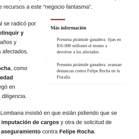
e recursos a este “negocio fantasma”.
l se radicó por
Más información
linquir y
Presunta pirámide ganadera: fijan en
daños y
$16.000 millones el monto a
s afectados.
devolver a los afectados
Presunta pirámide ganadera: avanzan
ocha
, como
denuncias contra Felipe Rocha en la
iedad
Fiscalía
legó en
diligencia.
 Lombana insistió en que están pidiendo que se
imputación de cargos
y otra de solicitud de
 aseguramiento
contra
Felipe Rocha
.