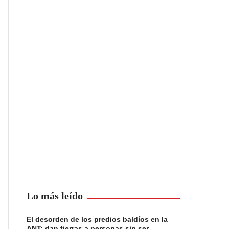
Lo más leído
El desorden de los predios baldíos en la
ANT: dan tierras a personas sin ser