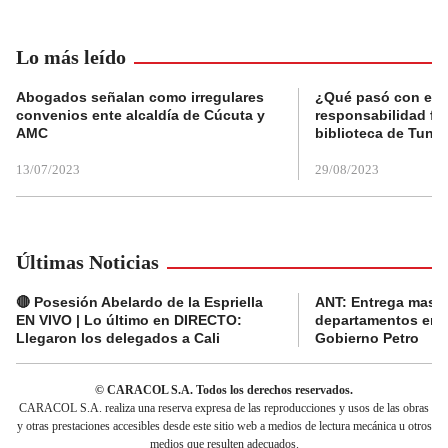
Lo más leído
Abogados señalan como irregulares
¿Qué pasó con el 
convenios ente alcaldía de Cúcuta y
responsabilidad fis
AMC
biblioteca de Tunja
13/07/2023
29/08/2023
Últimas Noticias
🔴 Posesión Abelardo de la Espriella
ANT: Entrega masiva
EN VIVO | Lo último en DIRECTO:
departamentos en e
Llegaron los delegados a Cali
Gobierno Petro
© CARACOL S.A. Todos los derechos reservados.
CARACOL S.A. realiza una reserva expresa de las reproducciones y usos de las obras
y otras prestaciones accesibles desde este sitio web a medios de lectura mecánica u otros
medios que resulten adecuados.