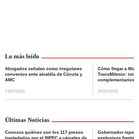
Lo más leído
Abogados señalan como irregulares
Cómo llegar a Mons
convenios ente alcaldía de Cúcuta y
TransMilenio: rutas
AMC
complementarios
13/07/2023
19/03/2024
Últimas Noticias
Conozca quiénes son los 117 presos
Gobernador reporta
trasladados por el INPEC a cárceles de
explosivos frente 