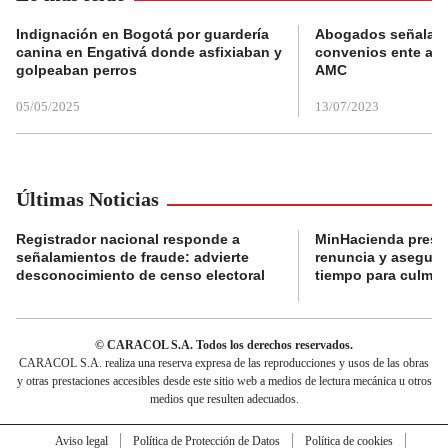
Indignación en Bogotá por guardería
Abogados señalan 
canina en Engativá donde asfixiaban y
convenios ente alc
golpeaban perros
AMC
05/05/2025
13/07/2023
Últimas Noticias
Registrador nacional responde a
MinHacienda presen
señalamientos de fraude: advierte
renuncia y aseguró
desconocimiento de censo electoral
tiempo para culmina
© CARACOL S.A. Todos los derechos reservados.
CARACOL S.A. realiza una reserva expresa de las reproducciones y usos de las obras
y otras prestaciones accesibles desde este sitio web a medios de lectura mecánica u otros
medios que resulten adecuados.
Aviso legal
Política de Protección de Datos
Política de cookies