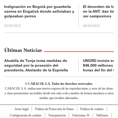
Indignación en Bogotá por guardería
El desorden de los
canina en Engativá donde asfixiaban y
en la ANT: dan tier
golpeaban perros
ser campesinos
05/05/2025
06/09/2023
Últimas Noticias
Alcaldía de Tunja toma medidas de
UNGRD insiste en li
seguridad por la posesión del
$46.000 millones e
presidente, Abelardo de la Espriella
horas del fin del G
© CARACOL S.A. Todos los derechos reservados.
CARACOL S.A. realiza una reserva expresa de las reproducciones y usos de las obras
y otras prestaciones accesibles desde este sitio web a medios de lectura mecánica u otros
medios que resulten adecuados.
Aviso legal
Política de Protección de Datos
Política de cookies
Configuración de cookies
Transparencia
Soluciones W
Teléfonos