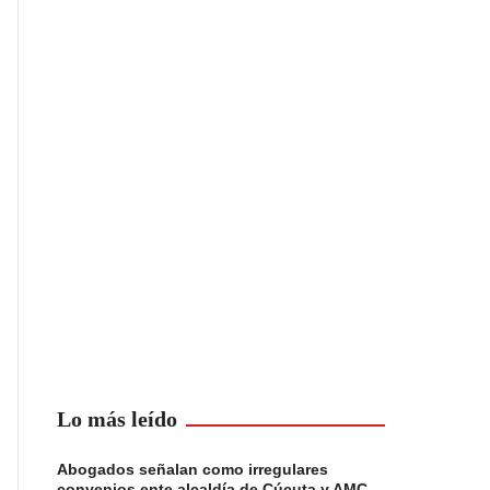
Lo más leído
Abogados señalan como irregulares
convenios ente alcaldía de Cúcuta y AMC