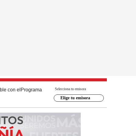
Selecciona tu emisora
ble con el
Programa
Elige tu emisora