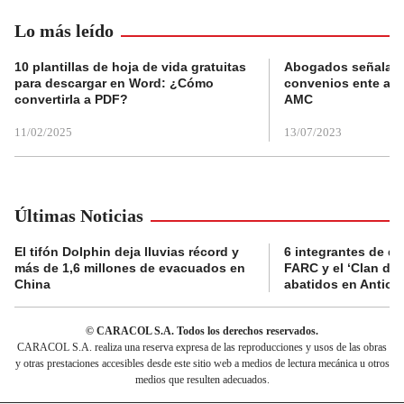
Lo más leído
10 plantillas de hoja de vida gratuitas
Abogados señalan 
para descargar en Word: ¿Cómo
convenios ente alc
convertirla a PDF?
AMC
11/02/2025
13/07/2023
Últimas Noticias
El tifón Dolphin deja lluvias récord y
6 integrantes de di
más de 1,6 millones de evacuados en
FARC y el ‘Clan del
China
abatidos en Antioq
© CARACOL S.A. Todos los derechos reservados.
CARACOL S.A. realiza una reserva expresa de las reproducciones y usos de las obras
y otras prestaciones accesibles desde este sitio web a medios de lectura mecánica u otros
medios que resulten adecuados.