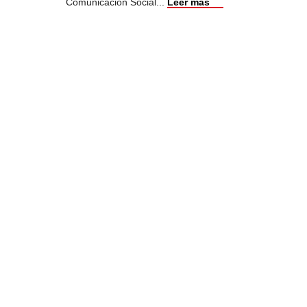
Comunicación Social
...
Leer más