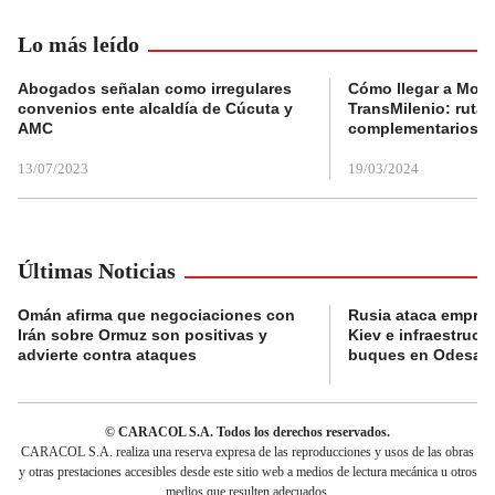
Lo más leído
Abogados señalan como irregulares
Cómo llegar a Mons
convenios ente alcaldía de Cúcuta y
TransMilenio: rutas
AMC
complementarios
13/07/2023
19/03/2024
Últimas Noticias
Omán afirma que negociaciones con
Rusia ataca empres
Irán sobre Ormuz son positivas y
Kiev e infraestructu
advierte contra ataques
buques en Odesa
© CARACOL S.A. Todos los derechos reservados.
CARACOL S.A. realiza una reserva expresa de las reproducciones y usos de las obras
y otras prestaciones accesibles desde este sitio web a medios de lectura mecánica u otros
medios que resulten adecuados.