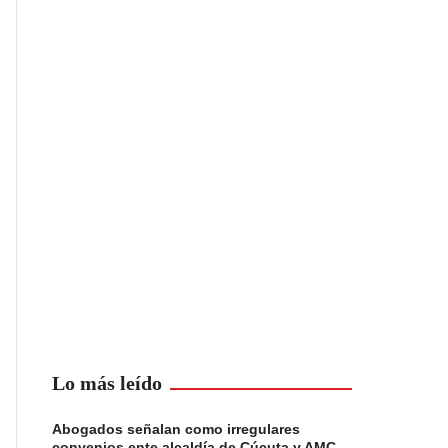
Lo más leído
Abogados señalan como irregulares
convenios ente alcaldía de Cúcuta y AMC