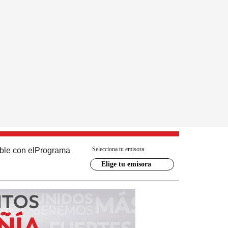
Selecciona tu emisora
ble con el
Programa
Elige tu emisora