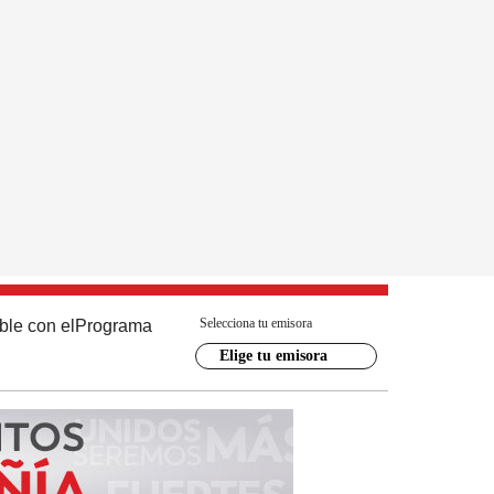
Selecciona tu emisora
ble con el
Programa
Elige tu emisora