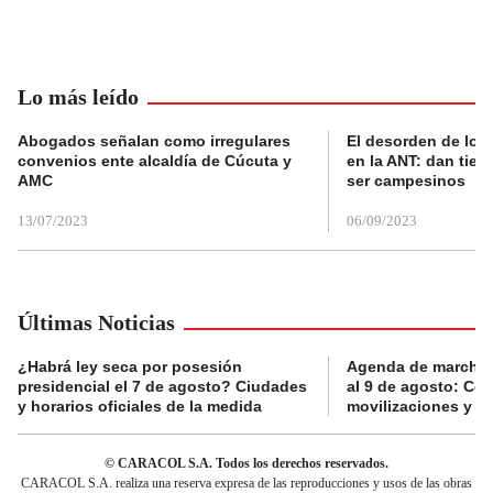
Lo más leído
Abogados señalan como irregulares
El desorden de los
convenios ente alcaldía de Cúcuta y
en la ANT: dan tier
AMC
ser campesinos
13/07/2023
06/09/2023
Últimas Noticias
¿Habrá ley seca por posesión
Agenda de marchas
presidencial el 7 de agosto? Ciudades
al 9 de agosto: Co
y horarios oficiales de la medida
movilizaciones y a
© CARACOL S.A. Todos los derechos reservados.
CARACOL S.A. realiza una reserva expresa de las reproducciones y usos de las obras