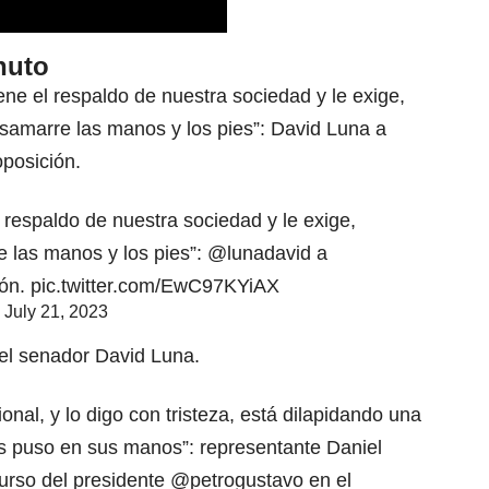
nuto
ene el respaldo de nuestra sociedad y le exige,
desamarre las manos y los pies”: David Luna a
oposición.
l respaldo de nuestra sociedad y le exige,
e las manos y los pies”:
@lunadavid
a
ión.
pic.twitter.com/EwC97KYiAX
)
July 21, 2023
n el senador David Luna.
nal, y lo digo con tristeza, está dilapidando una
ís puso en sus manos”: representante Daniel
curso del presidente @petrogustavo en el