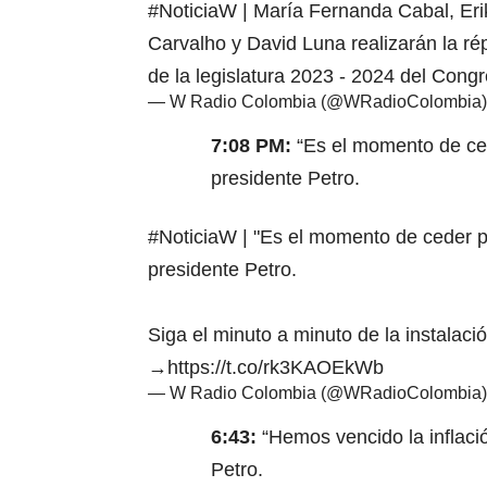
#NoticiaW
| María Fernanda Cabal, Eri
Carvalho y David Luna realizarán la rép
de la legislatura 2023 - 2024 del Cong
— W Radio Colombia (@WRadioColombia
7:08 PM:
“Es el momento de ced
presidente Petro.
#NoticiaW
| "Es el momento de ceder pa
presidente Petro.
Siga el minuto a minuto de la instalac
→
https://t.co/rk3KAOEkWb
— W Radio Colombia (@WRadioColombia
6:43:
“Hemos vencido la inflaci
Petro.