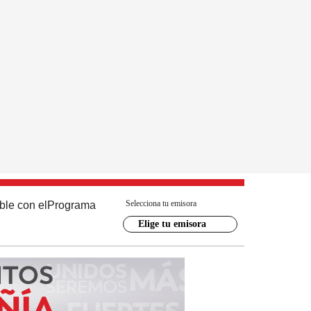
Selecciona tu emisora
ble con el
Programa
Elige tu emisora