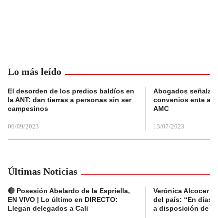
Lo más leído
El desorden de los predios baldíos en
Abogados señalan 
la ANT: dan tierras a personas sin ser
convenios ente alc
campesinos
AMC
06/09/2023
13/07/2023
Últimas Noticias
🔴 Posesión Abelardo de la Espriella,
Verónica Alcocer a
EN VIVO | Lo último en DIRECTO:
del país: “En días 
Llegan delegados a Cali
a disposición de la 