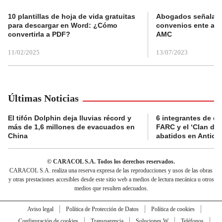
10 plantillas de hoja de vida gratuitas
Abogados señalan 
para descargar en Word: ¿Cómo
convenios ente alc
convertirla a PDF?
AMC
11/02/2025
13/07/2023
Últimas Noticias
El tifón Dolphin deja lluvias récord y
6 integrantes de di
más de 1,6 millones de evacuados en
FARC y el ‘Clan del
China
abatidos en Antioq
© CARACOL S.A. Todos los derechos reservados.
CARACOL S.A. realiza una reserva expresa de las reproducciones y usos de las obras
y otras prestaciones accesibles desde este sitio web a medios de lectura mecánica u otros
medios que resulten adecuados.
Aviso legal
Política de Protección de Datos
Política de cookies
Configuración de cookies
Transparencia
Soluciones W
Teléfonos