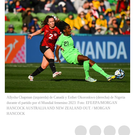
Allysha Chapman (izquierda) de Canadá y Esther Okoronkwo (derecha) de Nigeria
durante el partido por el Mundial femenino 2023. Foto: EFE/EPA/MORGAN
HANCOCK AUSTRALIA AND NEW ZEALAND OUT.
/
MORGAN
HANCOCK