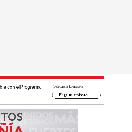
Selecciona tu emisora
ble con el
Programa
Elige tu emisora