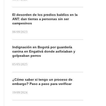
El desorden de los predios baldíos en la
ANT: dan tierras a personas sin ser
campesinos
06/09/2023
Indignación en Bogotá por guardería
canina en Engativá donde asfixiaban y
golpeaban perros
05/05/2025
¿Cómo saber si tengo un proceso de
embargo? Paso a paso para verificar
19/09/2024