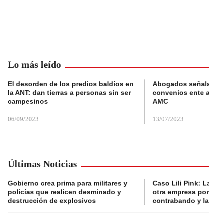
Lo más leído
El desorden de los predios baldíos en
Abogados señalan 
la ANT: dan tierras a personas sin ser
convenios ente alc
campesinos
AMC
06/09/2023
13/07/2023
Últimas Noticias
Gobierno crea prima para militares y
Caso Lili Pink: La F
policías que realicen desminado y
otra empresa por p
destrucción de explosivos
contrabando y lava