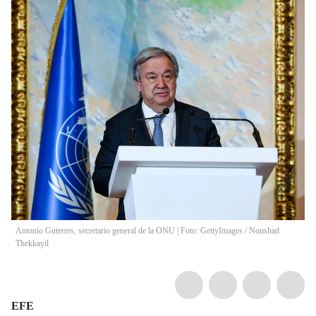
Antonio Guterres, secretario general de la ONU | Foto: GettyImages
/
Noushad
Thekkayil
EFE