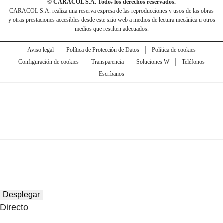
© CARACOL S.A. Todos los derechos reservados.
CARACOL S.A. realiza una reserva expresa de las reproducciones y usos de las obras
y otras prestaciones accesibles desde este sitio web a medios de lectura mecánica u otros
medios que resulten adecuados.
Aviso legal
Política de Protección de Datos
Política de cookies
Configuración de cookies
Transparencia
Soluciones W
Teléfonos
Escríbanos
Desplegar
Directo