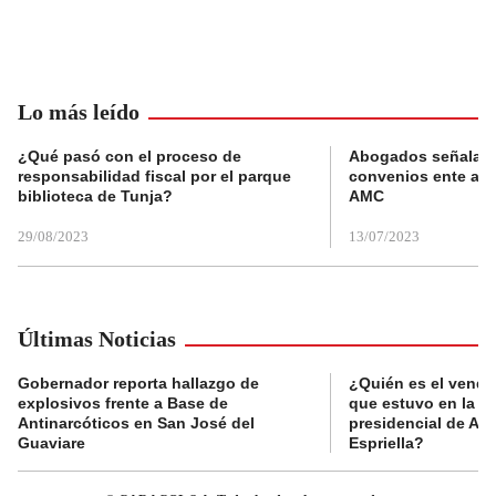
Lo más leído
¿Qué pasó con el proceso de
Abogados señalan 
responsabilidad fiscal por el parque
convenios ente alc
biblioteca de Tunja?
AMC
29/08/2023
13/07/2023
Últimas Noticias
Gobernador reporta hallazgo de
¿Quién es el vende
explosivos frente a Base de
que estuvo en la p
Antinarcóticos en San José del
presidencial de Abe
Guaviare
Espriella?