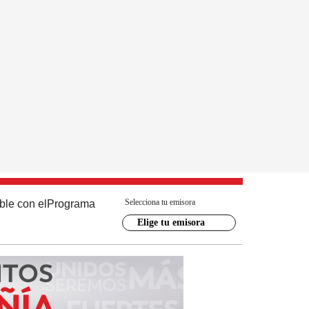
Selecciona tu emisora
ble con el
Programa
Elige tu emisora