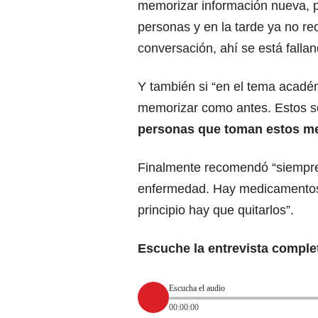
memorizar información nueva, 
personas y en la tarde ya no r
conversación, ahí se está falla
Y también si “en el tema acadé
memorizar como antes. Estos s
personas que toman estos m
Finalmente recomendó “siempre 
enfermedad. Hay medicamentos 
principio hay que quitarlos”.
Escuche la entrevista comple
Escucha el audio
00:00:00