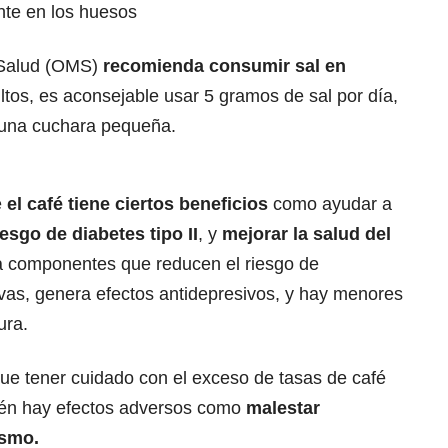
nte en los huesos
 Salud (OMS)
recomienda consumir sal en
tos, es aconsejable usar 5 gramos de sal por día,
 una cuchara pequeña.
e
el café tiene ciertos beneficios
como ayudar a
iesgo de diabetes tipo II
, y
mejorar la salud del
ta componentes que reducen el riesgo de
as, genera efectos antidepresivos, y hay menores
ura.
que tener cuidado con el
exceso de tasas de café
ién hay efectos adversos como
malestar
ismo.