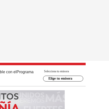
Selecciona tu emisora
ble con el
Programa
Elige tu emisora