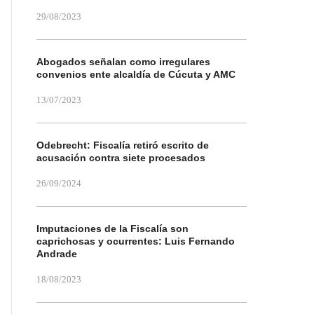
29/08/2023
Abogados señalan como irregulares
convenios ente alcaldía de Cúcuta y AMC
13/07/2023
Odebrecht: Fiscalía retiró escrito de
acusación contra siete procesados
26/09/2024
Imputaciones de la Fiscalía son
caprichosas y ocurrentes: Luis Fernando
Andrade
18/08/2023