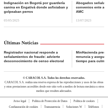
Indignación en Bogotá por guardería
Abogados señalan 
canina en Engativá donde asfixiaban y
convenios ente alc
golpeaban perros
AMC
05/05/2025
13/07/2023
Últimas Noticias
Registrador nacional responde a
MinHacienda presen
señalamientos de fraude: advierte
renuncia y aseguró
desconocimiento de censo electoral
tiempo para culmina
© CARACOL S.A. Todos los derechos reservados.
CARACOL S.A. realiza una reserva expresa de las reproducciones y usos de las obras
y otras prestaciones accesibles desde este sitio web a medios de lectura mecánica u otros
medios que resulten adecuados.
Aviso legal
Política de Protección de Datos
Política de cookies
Configuración de cookies
Transparencia
Soluciones W
Teléfonos