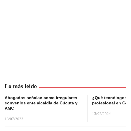
Lo más leído
Abogados señalan como irregulares
¿Qué tecnólogos re
convenios ente alcaldía de Cúcuta y
profesional en Col
AMC
13/02/2024
13/07/2023