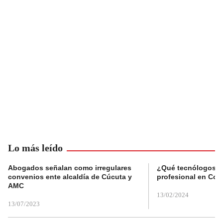
Lo más leído
Abogados señalan como irregulares
¿Qué tecnólogos re
convenios ente alcaldía de Cúcuta y
profesional en Col
AMC
13/02/2024
13/07/2023