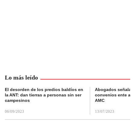
Lo más leído
El desorden de los predios baldíos en
Abogados señalan 
la ANT: dan tierras a personas sin ser
convenios ente alc
campesinos
AMC
06/09/2023
13/07/2023