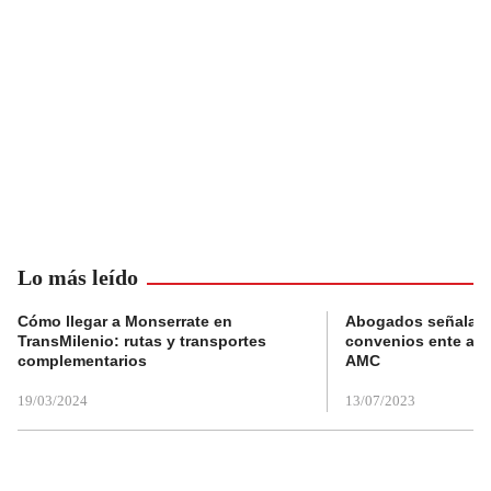
Lo más leído
Cómo llegar a Monserrate en
Abogados señalan 
TransMilenio: rutas y transportes
convenios ente alc
complementarios
AMC
19/03/2024
13/07/2023