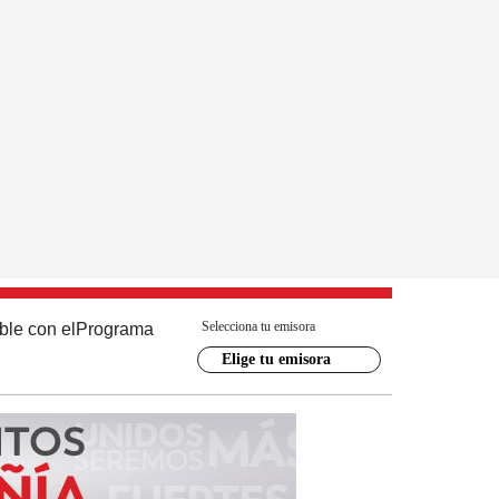
Selecciona tu emisora
ble con el
Programa
Elige tu emisora