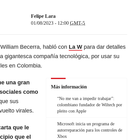
Felipe Lara
01/08/2023 - 12:00
GMT-5
 William Becerra, habló con
La W
para dar detalles
 la gigantesca compañía tecnológica, por usar su
iles en Colombia.
ne una gran
Más información
 sociales como
“No me van a impedir trabajar”:
 que sus
colombiano fundador de Wiltech por
uelto virales.
pleito con Apple
Microsoft inicia un programa de
carta que le
autorreparación para los controles de
cipio que el
Xbox