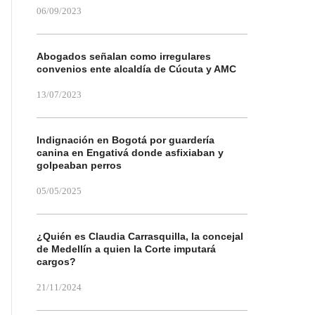
06/09/2023
Abogados señalan como irregulares
convenios ente alcaldía de Cúcuta y AMC
13/07/2023
Indignación en Bogotá por guardería
canina en Engativá donde asfixiaban y
golpeaban perros
05/05/2025
¿Quién es Claudia Carrasquilla, la concejal
de Medellín a quien la Corte imputará
cargos?
21/11/2024