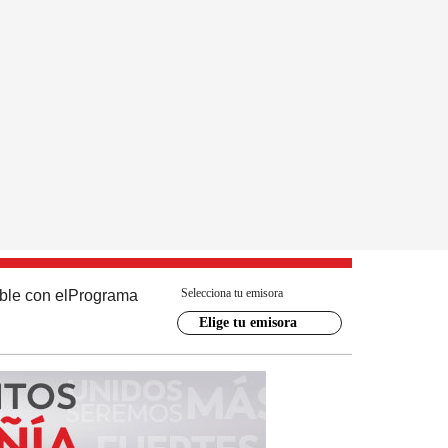
Selecciona tu emisora
ble con el
Programa
Elige tu emisora