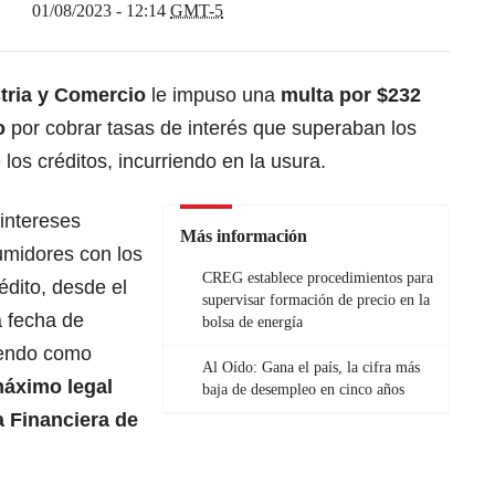
01/08/2023 - 12:14
GMT-5
tria y Comercio
le impuso una
multa por $232
po
por cobrar tasas de interés que superaban los
 los créditos, incurriendo en la usura.
intereses
Más información
umidores con los
CREG establece procedimientos para
édito, desde el
supervisar formación de precio en la
a fecha de
bolsa de energía
niendo como
Al Oído: Gana el país, la cifra más
máximo legal
baja de desempleo en cinco años
a Financiera de