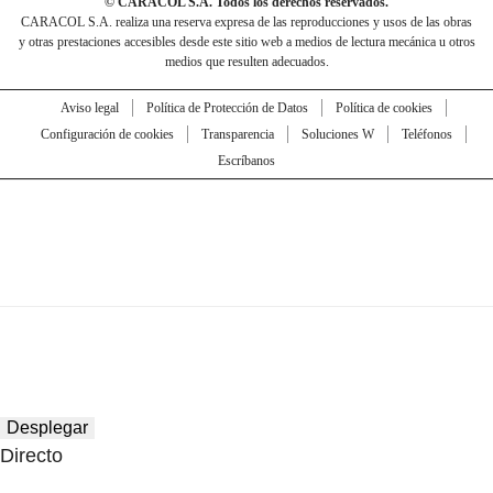
© CARACOL S.A. Todos los derechos reservados.
CARACOL S.A. realiza una reserva expresa de las reproducciones y usos de las obras
y otras prestaciones accesibles desde este sitio web a medios de lectura mecánica u otros
medios que resulten adecuados.
Aviso legal
Política de Protección de Datos
Política de cookies
Configuración de cookies
Transparencia
Soluciones W
Teléfonos
Escríbanos
Desplegar
Directo