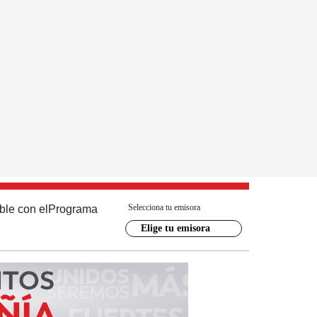
Selecciona tu emisora
ble con el
Programa
Elige tu emisora