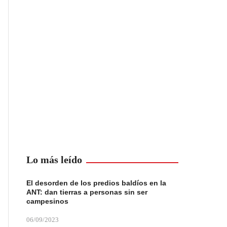
Lo más leído
El desorden de los predios baldíos en la
ANT: dan tierras a personas sin ser
campesinos
06/09/2023