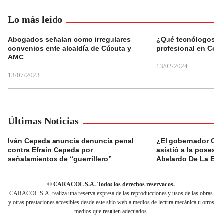
Lo más leído
Abogados señalan como irregulares
¿Qué tecnólogos re
convenios ente alcaldía de Cúcuta y
profesional en Col
AMC
13/02/2024
13/07/2023
Últimas Noticias
Iván Cepeda anuncia denuncia penal
¿El gobernador Ca
contra Efraín Cepeda por
asistió a la posesi
señalamientos de “guerrillero”
Abelardo De La Esp
© CARACOL S.A. Todos los derechos reservados.
CARACOL S.A. realiza una reserva expresa de las reproducciones y usos de las obras
y otras prestaciones accesibles desde este sitio web a medios de lectura mecánica u otros
medios que resulten adecuados.