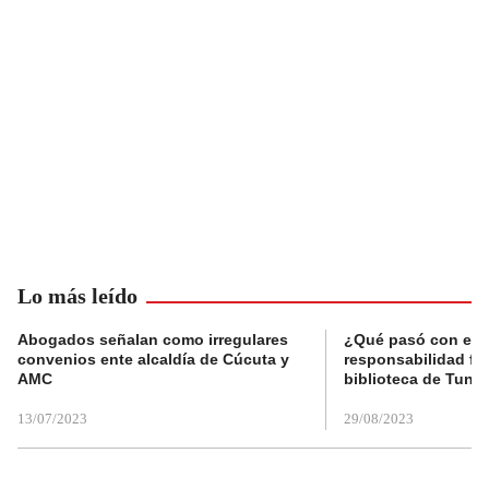
Lo más leído
Abogados señalan como irregulares
¿Qué pasó con el 
convenios ente alcaldía de Cúcuta y
responsabilidad fis
AMC
biblioteca de Tunja
13/07/2023
29/08/2023