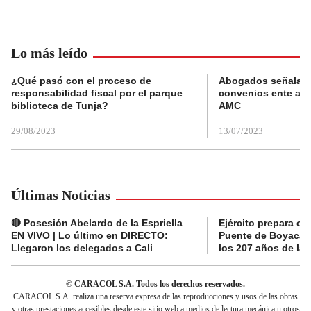
Lo más leído
¿Qué pasó con el proceso de
Abogados señalan 
responsabilidad fiscal por el parque
convenios ente alc
biblioteca de Tunja?
AMC
29/08/2023
13/07/2023
Últimas Noticias
🔴 Posesión Abelardo de la Espriella
Ejército prepara ce
EN VIVO | Lo último en DIRECTO:
Puente de Boyacá 
Llegaron los delegados a Cali
los 207 años de la 
© CARACOL S.A. Todos los derechos reservados.
CARACOL S.A. realiza una reserva expresa de las reproducciones y usos de las obras
y otras prestaciones accesibles desde este sitio web a medios de lectura mecánica u otros