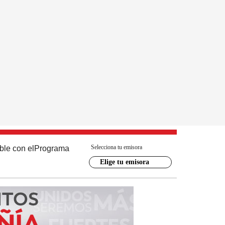
Selecciona tu emisora
ble con el
Programa
Elige tu emisora