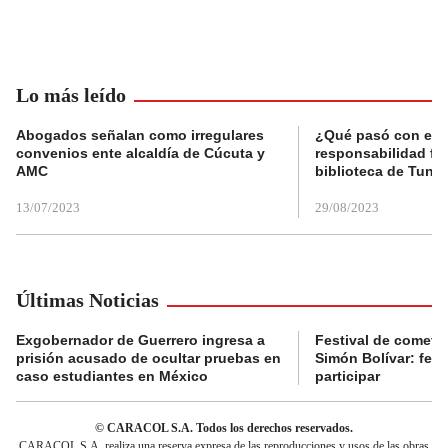
Lo más leído
Abogados señalan como irregulares
¿Qué pasó con el 
convenios ente alcaldía de Cúcuta y
responsabilidad fis
AMC
biblioteca de Tunja
13/07/2023
29/08/2023
Últimas Noticias
Exgobernador de Guerrero ingresa a
Festival de cometa
prisión acusado de ocultar pruebas en
Simón Bolívar: fec
caso estudiantes en México
participar
© CARACOL S.A. Todos los derechos reservados.
CARACOL S.A. realiza una reserva expresa de las reproducciones y usos de las obras