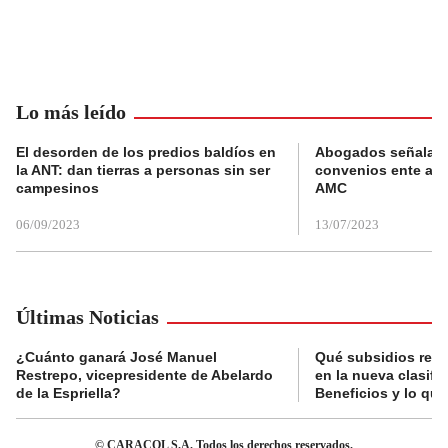
Lo más leído
El desorden de los predios baldíos en
Abogados señalan 
la ANT: dan tierras a personas sin ser
convenios ente alc
campesinos
AMC
06/09/2023
13/07/2023
Últimas Noticias
¿Cuánto ganará José Manuel
Qué subsidios reci
Restrepo, vicepresidente de Abelardo
en la nueva clasifi
de la Espriella?
Beneficios y lo qu
© CARACOL S.A. Todos los derechos reservados.