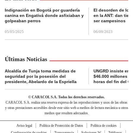
Indignación en Bogotá por guardería
El desorden de los
canina en Engativá donde asfixiaban y
en la ANT: dan tier
golpeaban perros
ser campesinos
05/05/2025
06/09/2023
Últimas Noticias
Alcaldía de Tunja toma medidas de
UNGRD insiste en li
seguridad por la posesión del
$46.000 millones e
presidente, Abelardo de la Espriella
horas del fin del G
© CARACOL S.A. Todos los derechos reservados.
CARACOL S.A. realiza una reserva expresa de las reproducciones y usos de las obras
y otras prestaciones accesibles desde este sitio web a medios de lectura mecánica u otros
medios que resulten adecuados.
Aviso legal
Política de Protección de Datos
Política de cookies
Configuración de cookies
Transparencia
Soluciones W
Teléfonos