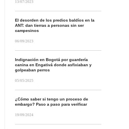
13/07/2023
El desorden de los predios baldíos en la
ANT: dan tierras a personas sin ser
campesinos
06/09/2023
Indignación en Bogotá por guardería
canina en Engativá donde asfixiaban y
golpeaban perros
05/05/2025
¿Cómo saber si tengo un proceso de
embargo? Paso a paso para verificar
19/09/2024