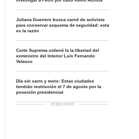
investigar a Petro por caso Kevin Acosta
Juliana Guerrero busca carné de activista
para conservar esquema de seguridad: esta
es la razón
Corte Suprema ordenó la la libertad del
exministro del Interior Luis Fernando
Velasco
Día sin carro y moto: Estas ciudades
tendrán restricción el 7 de agosto por la
posesión presidencial