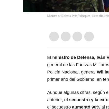
Ministro de Defensa, Iván Velázquez | Foto: MinDef
El
ministro de Defensa, Iván 
general de las Fuerzas Militares
Policía Nacional, general
Willi
primer año del Gobierno, en te
Aunque algunas cifras, según el
anterior,
el
secuestro y la exto
el secuestro
aumentó 90%
al r