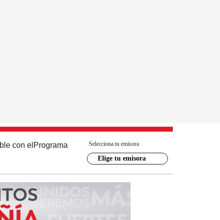
Selecciona tu emisora
ble con el
Programa
Elige tu emisora