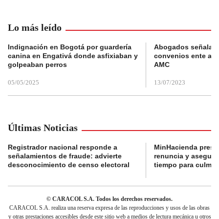
Lo más leído
Indignación en Bogotá por guardería
Abogados señalan 
canina en Engativá donde asfixiaban y
convenios ente alc
golpeaban perros
AMC
05/05/2025
13/07/2023
Últimas Noticias
Registrador nacional responde a
MinHacienda presen
señalamientos de fraude: advierte
renuncia y aseguró
desconocimiento de censo electoral
tiempo para culmina
© CARACOL S.A. Todos los derechos reservados.
CARACOL S.A. realiza una reserva expresa de las reproducciones y usos de las obras
y otras prestaciones accesibles desde este sitio web a medios de lectura mecánica u otros