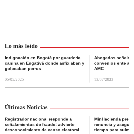
Lo más leído
Indignación en Bogotá por guardería
Abogados señalan 
canina en Engativá donde asfixiaban y
convenios ente alc
golpeaban perros
AMC
05/05/2025
13/07/2023
Últimas Noticias
Registrador nacional responde a
MinHacienda presen
señalamientos de fraude: advierte
renuncia y aseguró
desconocimiento de censo electoral
tiempo para culmina