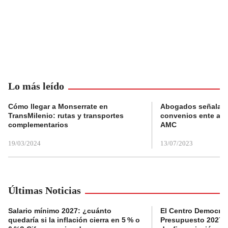
Lo más leído
Cómo llegar a Monserrate en
Abogados señalan 
TransMilenio: rutas y transportes
convenios ente alc
complementarios
AMC
19/03/2024
13/07/2023
Últimas Noticias
Salario mínimo 2027: ¿cuánto
El Centro Democrát
quedaría si la inflación cierra en 5 % o
Presupuesto 2027 p