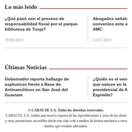
Lo más leído
¿Qué pasó con el proceso de
Abogados señalan 
responsabilidad fiscal por el parque
convenios ente alc
biblioteca de Tunja?
AMC
29/08/2023
13/07/2023
Últimas Noticias
Gobernador reporta hallazgo de
¿Quién es el vende
explosivos frente a Base de
que estuvo en la p
Antinarcóticos en San José del
presidencial de Abe
Guaviare
Espriella?
© CARACOL S.A. Todos los derechos reservados.
CARACOL S.A. realiza una reserva expresa de las reproducciones y usos de las obras
y otras prestaciones accesibles desde este sitio web a medios de lectura mecánica u otros
medios que resulten adecuados.