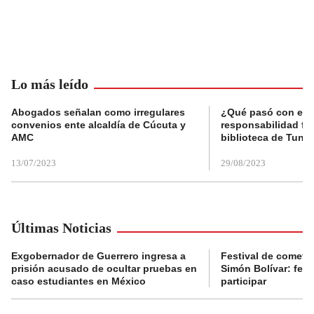
Lo más leído
Abogados señalan como irregulares
¿Qué pasó con el 
convenios ente alcaldía de Cúcuta y
responsabilidad fis
AMC
biblioteca de Tunja
13/07/2023
29/08/2023
Últimas Noticias
Exgobernador de Guerrero ingresa a
Festival de cometa
prisión acusado de ocultar pruebas en
Simón Bolívar: fec
caso estudiantes en México
participar