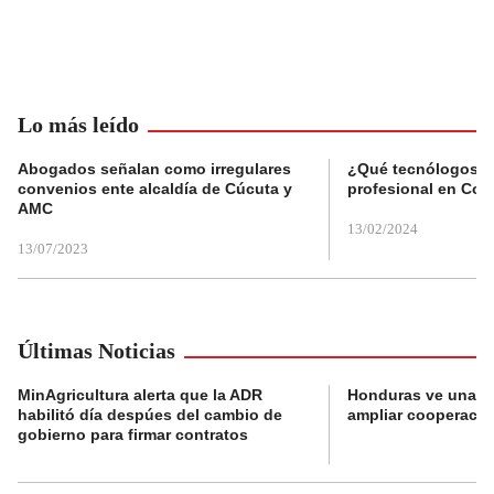
Lo más leído
Abogados señalan como irregulares
¿Qué tecnólogos re
convenios ente alcaldía de Cúcuta y
profesional en Col
AMC
13/02/2024
13/07/2023
Últimas Noticias
MinAgricultura alerta que la ADR
Honduras ve una o
habilitó día despúes del cambio de
ampliar cooperaci
gobierno para firmar contratos