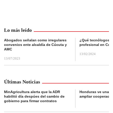
Lo más leído
Abogados señalan como irregulares
¿Qué tecnólogos re
convenios ente alcaldía de Cúcuta y
profesional en Col
AMC
13/02/2024
13/07/2023
Últimas Noticias
MinAgricultura alerta que la ADR
Honduras ve una o
habilitó día despúes del cambio de
ampliar cooperaci
gobierno para firmar contratos