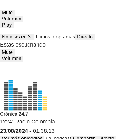
Mute
Volumen
Play
Noticias en 3′
Últimos programas
Directo
Estas escuchando
Mute
Volumen
Crónica 24/7
1x24: Radio Colombia
23/08/2024
- 01:38:13
Ver más episodios
Ir al podcast
Compartir
Directo