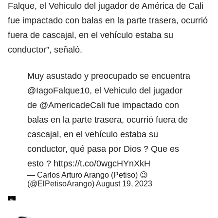
Falque⁩, el Vehiculo del jugador de ⁦América de Cali ⁩
fue impactado con balas en la parte trasera, ocurrió
fuera de cascajal, en el vehículo estaba su
conductor”, señaló.
Muy asustado y preocupado se encuentra
@IagoFalque10
⁩, el Vehiculo del jugador
de ⁦
@AmericadeCali
⁩ fue impactado con
balas en la parte trasera, ocurrió fuera de
cascajal, en el vehículo estaba su
conductor, qué pasa por Dios ? Que es
esto ?
https://t.co/0wgcHYnXkH
— Carlos Arturo Arango (Petiso) 😉
(@ElPetisoArango)
August 19, 2023