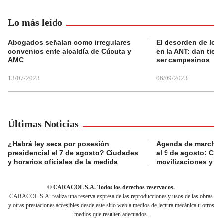
Lo más leído
Abogados señalan como irregulares
El desorden de los
convenios ente alcaldía de Cúcuta y
en la ANT: dan tier
AMC
ser campesinos
13/07/2023
06/09/2023
Últimas Noticias
¿Habrá ley seca por posesión
Agenda de marchas
presidencial el 7 de agosto? Ciudades
al 9 de agosto: Co
y horarios oficiales de la medida
movilizaciones y a
© CARACOL S.A. Todos los derechos reservados.
CARACOL S.A. realiza una reserva expresa de las reproducciones y usos de las obras
y otras prestaciones accesibles desde este sitio web a medios de lectura mecánica u otros
medios que resulten adecuados.