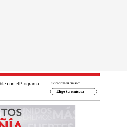
Selecciona tu emisora
ble con el
Programa
Elige tu emisora