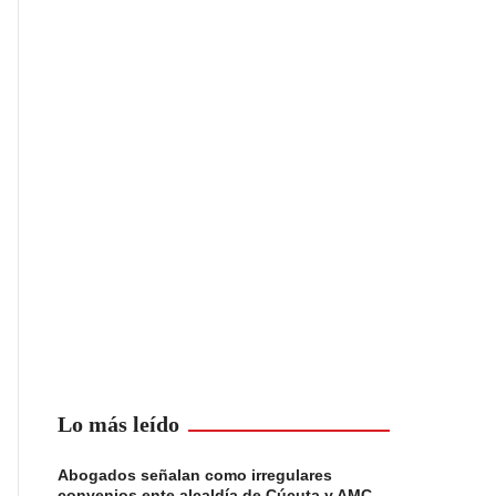
Lo más leído
Abogados señalan como irregulares
convenios ente alcaldía de Cúcuta y AMC