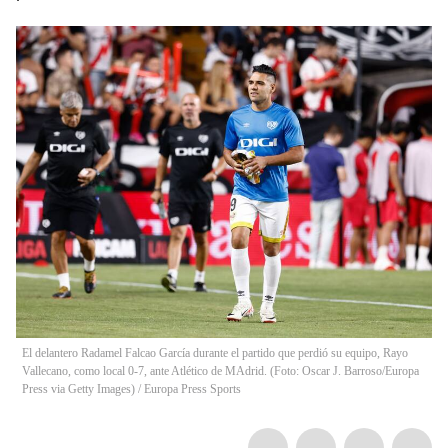
El delantero Radamel Falcao García durante el partido que perdió su equipo, Rayo
Vallecano, como local 0-7, ante Atlético de MAdrid. (Foto: Oscar J. Barroso/Europa
Press via Getty Images)
/
Europa Press Sports