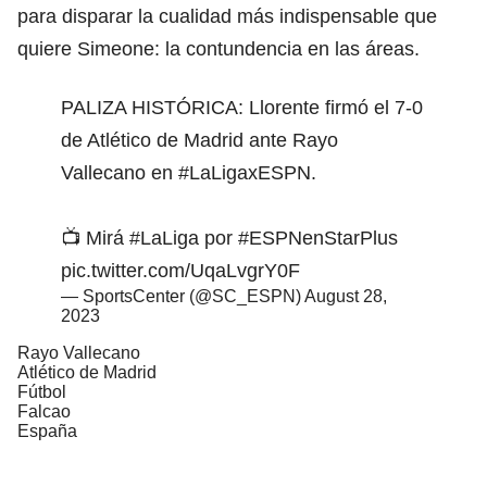
para disparar la cualidad más indispensable que
quiere Simeone: la contundencia en las áreas.
PALIZA HISTÓRICA: Llorente firmó el 7-0
de Atlético de Madrid ante Rayo
Vallecano en
#LaLigaxESPN
.
📺 Mirá
#LaLiga
por
#ESPNenStarPlus
pic.twitter.com/UqaLvgrY0F
— SportsCenter (@SC_ESPN)
August 28,
2023
Rayo Vallecano
Atlético de Madrid
Fútbol
Falcao
España