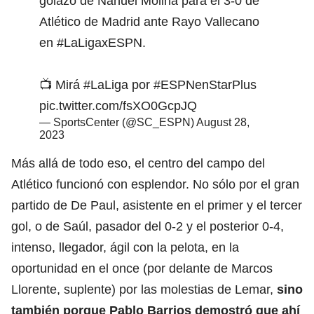
golazo de Nahuel Molina para el 3-0 de
Atlético de Madrid ante Rayo Vallecano
en
#LaLigaxESPN
.
📺 Mirá
#LaLiga
por
#ESPNenStarPlus
pic.twitter.com/fsXO0GcpJQ
— SportsCenter (@SC_ESPN)
August 28,
2023
Más allá de todo eso, el centro del campo del
Atlético funcionó con esplendor. No sólo por el gran
partido de De Paul, asistente en el primer y el tercer
gol, o de Saúl, pasador del 0-2 y el posterior 0-4,
intenso, llegador, ágil con la pelota, en la
oportunidad en el once (por delante de Marcos
Llorente, suplente) por las molestias de Lemar,
sino
también porque Pablo Barrios demostró que ahí