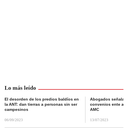
Lo más leído
El desorden de los predios baldíos en
Abogados señalan 
la ANT: dan tierras a personas sin ser
convenios ente alc
campesinos
AMC
06/09/2023
13/07/2023