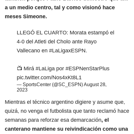
a un medio centro, tal y como visionó hace
meses Simeone.
LLEGÓ EL CUARTO: Morata estampó el
4-0 del Atleti del Cholo ante Rayo
Vallecano en
#LaLigaxESPN
.
📺 Mirá
#LaLiga
por
#ESPNenStarPlus
pic.twitter.com/Nos4xKt8L1
— SportsCenter (@SC_ESPN)
August 28,
2023
Mientras el técnico argentino digiere y asume que,
quizá, no venga el futbolista que tanto reclamó hace
semanas para reforzar esa demarcación
, el
canterano mantiene su reivindicación como una