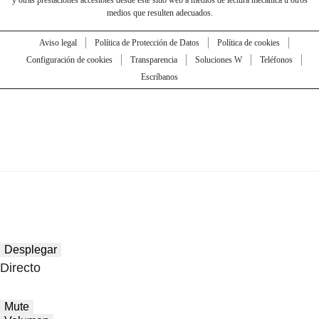
y otras prestaciones accesibles desde este sitio web a medios de lectura mecánica u otros
medios que resulten adecuados.
Aviso legal
Política de Protección de Datos
Política de cookies
Configuración de cookies
Transparencia
Soluciones W
Teléfonos
Escríbanos
Desplegar
Directo
Mute